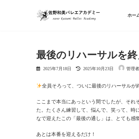
コ
ナ
ン
ビ
ホー
テ
ゲ
ン
ー
ツ
シ
へ
ョ
ス
ン
キ
に
最後のリハーサルを終
ッ
移
プ
動
最
2025年7月18日
2025年10月23日
管理
終
更
新
全員そろって、ついに最後のリハーサルが
日
時
:
ここまで本当にあっという間でしたが、それ
た。たくさん練習して、悩んで、笑って、時
なで迎えたこの「最後の通し」は、とても感
あとは本番を迎えるだけ！