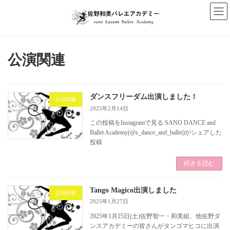
コ
ナ
ン
ビ
テ
ゲ
ン
ー
ツ
シ
へ
ョ
公演関連
ス
ン
キ
に
ッ
移
プ
動
ダンスフリーダム出演しました！
公演関連
2025年2月14日
この投稿をInstagramで見る SANO DANCE and
Ballet Academy(@s_dance_and_ballet)がシェアした
投稿
続きを読む
Tango Magico出演しました
公演関連
2025年1月27日
2025年1月25日(土)佐野智一・和美組、他佐野ダ
ンスアカデミーの皆さんがタンゴマヒコに出演