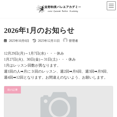
コ
ナ
ン
ビ
テ
ゲ
ン
ー
ツ
シ
へ
ョ
2026年1月のお知らせ
ス
ン
キ
に
最
ッ
移
2025年10月6日
2025年12月11日
管理者
終
プ
動
更
新
12月29日(月)～1月7日(水)・・・休み
日
1月27日(火)、30日(金)～31日(土)・・・休み
時
1月はレッスン回数が異なります。
:
週1回の人➡月に３回のレッスン、週2回➡月6回、週3回➡月9回、
週4回➡12回となります。お間違えのないよう、お願いします。
前の記事